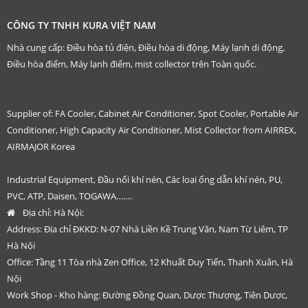
CÔNG TY TNHH KURA VIỆT NAM
Nhà cung cấp: Điều hòa tủ điện, Điều hòa di động, Máy lạnh di động,
Điều hòa điểm, Máy lạnh điểm, mist collector trên Toàn quốc.
Supplier of: FA Cooler, Cabinet Air Conditioner, Spot Cooler, Portable Air
Conditioner, High Capacity Air Conditioner, Mist Collector from AIRREX,
AIRMAJOR Korea
Industrial Equipment, Đầu nối khí nén, Các loại ống dẫn khí nén, PU,
PVC, ATP, Daisen, TOGAWA…….
Địa chỉ:
Hà Nội:
Address: Địa chỉ ĐKKD: N-07 Nhà Liền Kề Trung Văn, Nam Từ Liêm, TP
Hà Nội
Office: Tầng 11 Tòa nhà Zen Office, 12 Khuất Duy Tiến, Thanh Xuân, Hà
Nội
Work Shop - Kho hàng: Đường Đồng Quan, Dược Thượng, Tiên Dược,