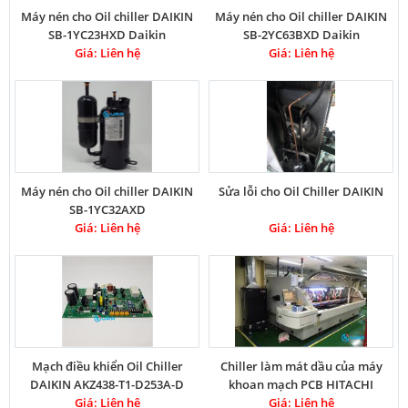
Máy nén cho Oil chiller DAIKIN
Máy nén cho Oil chiller DAIKIN
SB-1YC23HXD Daikin
SB-2YC63BXD Daikin
Compressor
Giá: Liên hệ
Compressor
Giá: Liên hệ
Máy nén cho Oil chiller DAIKIN
Sửa lỗi cho Oil Chiller DAIKIN
SB-1YC32AXD
Giá: Liên hệ
Giá: Liên hệ
Mạch điều khiển Oil Chiller
Chiller làm mát dầu của máy
DAIKIN AKZ438-T1-D253A-D
khoan mạch PCB HITACHI
Giá: Liên hệ
Giá: Liên hệ