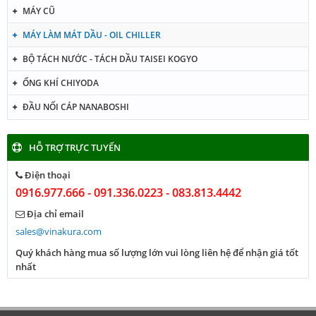
MÁY CŨ
MÁY LÀM MÁT DẦU - OIL CHILLER
BỘ TÁCH NƯỚC - TÁCH DẦU TAISEI KOGYO
ỐNG KHÍ CHIYODA
ĐẦU NỐI CÁP NANABOSHI
HỖ TRỢ TRỰC TUYẾN
Điện thoại
0916.977.666 - 091.336.0223 - 083.813.4442
Địa chỉ email
sales@vinakura.com
Quý khách hàng mua số lượng lớn vui lòng liên hệ để nhận giá tốt
nhất