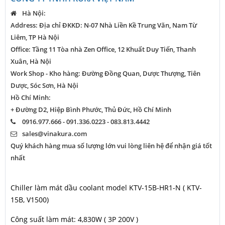
Hà Nội:
Address: Địa chỉ ĐKKD: N-07 Nhà Liền Kề Trung Văn, Nam Từ
Liêm, TP Hà Nội
Office: Tầng 11 Tòa nhà Zen Office, 12 Khuất Duy Tiến, Thanh
Xuân, Hà Nội
Work Shop - Kho hàng: Đường Đồng Quan, Dược Thượng, Tiên
Dược, Sóc Sơn, Hà Nội
Hồ Chí Minh:
+ Đường D2, Hiệp Bình Phước, Thủ Đức, Hồ Chí Minh
0916.977.666 - 091.336.0223 - 083.813.4442
sales@vinakura.com
Quý khách hàng mua số lượng lớn vui lòng liên hệ để nhận giá tốt
nhất
Chiller làm mát dầu coolant model KTV-15B-HR1-N ( KTV-
15B, V1500)
Công suất làm mát: 4,830W ( 3P 200V )