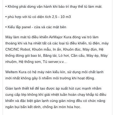
• Không phải dừng vận hành khi bảo trì thay thế tủ làm mát.
• phù hợp với tủ có diện tích 2,5 - 10 m3
• Kiểu lắp panel - cửa và các mặt bên
Máy làm mát tủ điều khiển AirMajor Kura đóng vai trò làm
thoáng khi và hạ nhiệt tất cả các loại tủ điều khiển, tủ điện, máy
CNC/NC Robot, Khuôn mẫu, In ấn, Khuôn đúc, Máy đùn, Hệ
thống đóng gói bao bì, Băng tải, Lò hơi, Cần cẩu, Máy ép, Máy
nhuộm, Hệ thống sơn, Tủ server,v.v...
Weltem Kura có hệ máy nén kiểu kín, sử dụng môi chất lạnh
mới nhất không gây ô nhiễm môi trường khi hoạt động.
Giàn lạnh thiết kế để tạo được áp suất hút cực mạnh nhằm
cung cấp lớp không khí giải nhiệt tuần hoàn chạy khắp tủ điều
khiển và đặc biệt giàn lạnh cùng giàn nóng đều có chức năng
ngăn bụi bẩn kết dinh, chống ăn mòn hóa học.