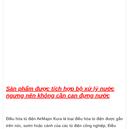
Điều hòa tủ điện, máy lạnh tủ điện, điều hòa làm mát tủ
điện, máy lạnh làm mát tủ điện, bộ làm mát tủ điện, máy
làm mát tủ điều khiển, panel cooler, FA cooler, Cabinet Air
Conditioner Rittal, Airmajor, Apiste, Dindan
Điều hòa tủ điện, máy lạnh tủ điện, điều hòa làm mát tủ
điện, máy lạnh làm mát tủ điện, bộ làm mát tủ điện, máy
làm mát tủ điều khiển, panel cooler, FA cooler, Cabinet Air
Conditioner Rittal, Airmajor, Apiste, Dindan
Sản phẩm được tích hợp bộ xử lý nước
ngưng nên không cần can đựng nước
Điều hòa tủ điện AirMajor Kura là loại điều hòa tủ điện được gắn
trên nóc, sườn hoặc cánh của các tủ điện công nghiệp, Điều