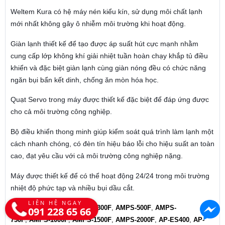
Weltem Kura có hệ máy nén kiểu kín, sử dụng môi chất lạnh
mới nhất không gây ô nhiễm môi trường khi hoạt động.
Giàn lạnh thiết kế để tạo được áp suất hút cực mạnh nhằm
cung cấp lớp không khí giải nhiệt tuần hoàn chạy khắp tủ điều
khiển và đặc biệt giàn lạnh cùng giàn nóng đều có chức năng
ngăn bụi bẩn kết dinh, chống ăn mòn hóa học.
Quạt Servo trong máy được thiết kế đặc biệt để đáp ứng được
cho cả môi trường công nghiệp.
Bộ điều khiển thong minh giúp kiểm soát quá trình làm lạnh một
cách nhanh chóng, có đèn tín hiệu báo lỗi cho hiệu suất an toàn
cao, đạt yêu cầu với cả môi trường công nghiệp nặng.
Máy được thiết kế để có thể hoạt động 24/24 trong môi trường
nhiệt độ phức tạp và nhiều bụi dầu cắt.
LIÊN HỆ NGAY
Các model chủ yếu:
AMPS-300F
,
AMPS-500F
,
AMPS-
091 228 65 66
750F
,
AMPS-1000F
,
AMPS-1500F
,
AMPS-2000F
,
AP-ES400
,
AP-