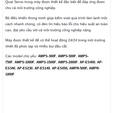
Quạt Servo trong máy được thiết kế đặc biệt để đáp ứng được
cho cả môi trường công nghiệp.
Bộ điều khiển thong minh giúp kiểm soát quá trình làm lạnh một
cách nhanh chóng, có đèn tín hiệu báo lỗi cho hiệu suất an toàn
cao, đạt yêu cầu với cả môi trường công nghiệp nặng.
Máy được thiết kế để có thể hoạt động 24/24 trong môi trường
nhiệt độ phức tạp và nhiều bụi dầu cắt.
Các model chủ yếu:
AMPS-300F
,
AMPS-500F
,
AMPS-
750F
,
AMPS-1000F
,
AMPS-1500F
,
AMPS-2000F
,
AP-ES400
,
AP-
ES340
,
AP-ES230
,
AP-ES140
,
AP-ES050
, AMPR-500F, AMPR-
1000F
Điều hòa tủ điện, máy lạnh tủ điện, điều hòa làm mát tủ
điện, máy lạnh làm mát tủ điện, bộ làm mát tủ điện, máy
làm mát tủ điều khiển, panel cooler, FA cooler, Cabinet Air
Conditioner Rittal, Airmajor, Apiste, Dindan Điều hòa tủ