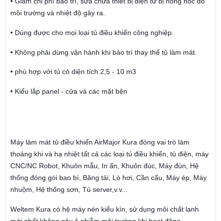
• Giảm chi phí bảo trì, sửa chữa thiết bị điện tử bị hỏng hóc do
môi trường và nhiệt độ gây ra.
• Dùng được cho mọi loại tủ điều khiển công nghiệp.
• Không phải dừng vận hành khi bảo trì thay thế tủ làm mát.
• phù hợp với tủ có diện tích 2,5 - 10 m3
• Kiểu lắp panel - cửa và các mặt bên
Máy làm mát tủ điều khiển AirMajor Kura đóng vai trò làm
thoáng khi và hạ nhiệt tất cả các loại tủ điều khiển, tủ điện, máy
CNC/NC Robot, Khuôn mẫu, In ấn, Khuôn đúc, Máy đùn, Hệ
thống đóng gói bao bì, Băng tải, Lò hơi, Cần cẩu, Máy ép, Máy
nhuộm, Hệ thống sơn, Tủ server,v.v...
Weltem Kura có hệ máy nén kiểu kín, sử dụng môi chất lạnh
mới nhất không gây ô nhiễm môi trường khi hoạt động.