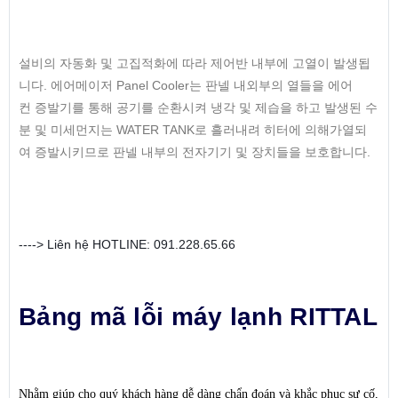
설비의
자동화
및
고집적화에
따라
제어반
내부에
고열이
발생됩
.
Panel Cooler
니다
에어메이저
는
판넬
내외
부의
열들을
에어
컨
증발기를
통해
공기를
순환시켜
냉각
및
제습을
하고
발생된
수
WATER TANK
분
및
미세먼지는
로
흘러내려
히터에
의해가열되
.
여
증발시키므로
판넬
내부의
전자기기
및
장치들을
보호합니다
----> Liên hệ HOTLINE: 091.228.65.66
Bảng mã lỗi máy lạnh RITTAL
Nhằm giúp cho quý khách hàng dễ dàng chẩn đoán và khắc phục sự cố,