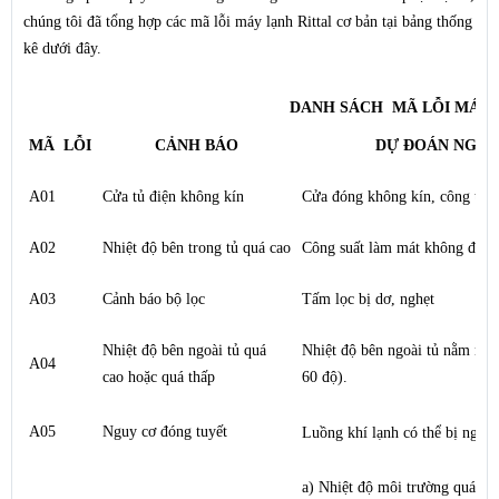
chúng tôi đã tổng hợp các mã lỗi máy lạnh Rittal cơ bản tại bảng thống
kê dưới đây.
DANH SÁCH MÃ LỖI MÁY 
MÃ LỖI
CẢNH BÁO
DỰ ĐOÁN NGUY
A01
Cửa tủ điện không kín
Cửa đóng không kín, c
ông tắc 
A02
Nhiệt độ bên trong tủ quá cao
Công suất làm mát không đủ đá
A03
Cảnh báo bộ lọc
Tấm lọc bị dơ, nghẹt
Nhiệt độ bên ngoài tủ quá
Nhiệt độ bên ngoài tủ nằm ngoà
A04
cao hoặc quá thấp
60 độ).
A05
Nguy cơ đóng tuyết
Luồng khí lạnh có thể bị nghẽ
a) Nhiệt độ môi trường quá ca