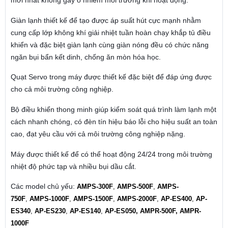
Giàn lạnh thiết kế để tạo được áp suất hút cực mạnh nhằm
cung cấp lớp không khí giải nhiệt tuần hoàn chạy khắp tủ điều
khiển và đặc biệt giàn lạnh cùng giàn nóng đều có chức năng
ngăn bụi bẩn kết dinh, chống ăn mòn hóa học.
Quạt Servo trong máy được thiết kế đặc biệt để đáp ứng được
cho cả môi trường công nghiệp.
Bộ điều khiển thong minh giúp kiểm soát quá trình làm lạnh một
cách nhanh chóng, có đèn tín hiệu báo lỗi cho hiệu suất an toàn
cao, đạt yêu cầu với cả môi trường công nghiệp nặng.
Máy được thiết kế để có thể hoạt động 24/24 trong môi trường
nhiệt độ phức tạp và nhiều bụi dầu cắt.
Các model chủ yếu:
AMPS-300F
,
AMPS-500F
,
AMPS-
750F
,
AMPS-1000F
,
AMPS-1500F
,
AMPS-2000F
,
AP-ES400
,
AP-
ES340
,
AP-ES230
,
AP-ES140
,
AP-ES050
, AMPR-500F, AMPR-
1000F