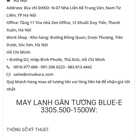
Hà Nội:
Address: Địa chỉ ĐKKD: N-07 Nhà Liền Kề Trung Văn, Nam Từ
Liêm, TP Hà Nội
Office: Tầng 11 Tòa nhà Zen Office, 12 Khuất Duy Tiến, Thanh
Xuân, Hà Nội
Work Shop - Kho hàng: Đường Đồng Quan, Dược Thượng, Tiên
Dược, Sóc Sơn, Hà Nội
Hồ Chí Minh:
+ Đường D2, Hiệp Bình Phước, Thủ Đức, Hồ Chí Minh
0916.977.666 - 091.336.0223 - 083.813.4442
sales@vinakura.com
Quý khách hàng mua số lượng lớn vui lòng liên hệ để nhận giá tốt
nhất
MÁY LẠNH GẮN TƯỜNG BLUE-E
3305.500-1500W:
THÔNG SỐ KỸ THUẬT: