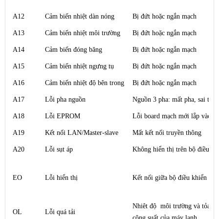
A12
Cảm biến nhiệt dàn nóng
Bị đứt hoặc ngắn mạch
A13
Cảm biến nhiệt môi trường
Bị đứt hoặc ngắn mạch
A14
Cảm biến đóng băng
Bị đứt hoặc ngắn mạch
A15
Cảm biến nhiệt ngưng tụ
Bị đứt hoặc ngắn mạch
A16
Cảm biến nhiệt độ bên trong
Bị đứt hoặc ngắn mạch
A17
Lỗi pha nguồn
Nguồn 3 pha: mất pha, sai thứ 
A18
Lỗi EPROM
Lỗi board mạch mới lắp vào c
A19
Kết nối LAN/Master-slave
Mất kết nối truyền thông
A20
Lỗi sụt áp
Không hiển thị trên bộ điều kh
EO
Lỗi hiển thị
Kết nối giữa bộ điều khiển & bộ
Nhiêt độ môi trường và tỏa nhi
OL
Lỗi quá tải
công suất của máy lạnh