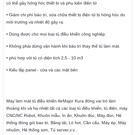
có thể gây hỏng hóc thiết bị và phụ kiện điện tử
• Giảm chi phí bảo trì, sửa chữa thiết bị điện tử bị hỏng hóc do
môi trường và nhiệt độ gây ra.
• Dùng được cho mọi loại tủ điều khiển công nghiệp.
• Không phải dừng vận hành khi bảo trì thay thế tủ làm mát.
• phù hợp với tủ có diện tích 2,5 - 10 m3
• Kiểu lắp panel - cửa và các mặt bên
Máy làm mát tủ điều khiển AirMajor Kura đóng vai trò làm
thoáng khi và hạ nhiệt tất cả các loại tủ điều khiển, tủ điện, máy
CNC/NC Robot, Khuôn mẫu, In ấn, Khuôn đúc, Máy đùn, Hệ
thống đóng gói bao bì, Băng tải, Lò hơi, Cần cẩu, Máy ép, Máy
nhuộm, Hệ thống sơn, Tủ server,v.v...