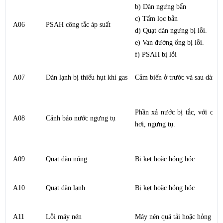
b) Dàn ngưng bẩn
c) Tấm lọc bẩn
A06
PSAH công tắc áp suất
d) Quạt dàn ngưng bị lỗi.
e) Van đường ống bị lỗi.
f) PSAH bị lỗi
A07
Dàn lạnh bị thiếu hụt khí gas
Cảm biến ở trước và sau dàn nó
Phần xả nước bị tắc, v
ới các
A08
Cảnh báo nước ngưng tụ
hơi, ngưng tụ.
A09
Quạt dàn nóng
Bị kẹt hoặc hỏng hóc
A10
Quạt dàn lạnh
Bị kẹt hoặc hỏng hóc
A11
Lỗi máy nén
Máy nén quá tải hoặc hỏng hóc